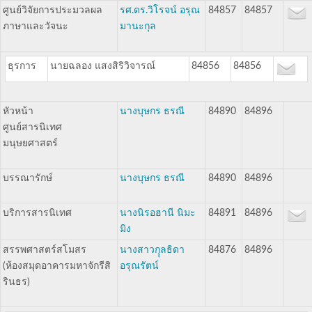
ศูนย์วิจัยการประมวลผล
รศ.ดร.วิโรจน์ อรุณ
84857
84857
ภาษาและวัจนะ
มานะกุล
ธุรการ
นายฉลอง แสงสิริวิจารณ์
84856
84856
หัวหน้า
นางบุษกร ธรณี
84890
84896
ศูนย์สารนิเทศ
มนุษยศาสตร์
บรรณารักษ์
นางบุษกร ธรณี
84890
84896
บริการสารนิเทศ
นางนิรอฮานี นิมะ
84891
84896
มิง
สรรพศาสตร์สโมสร
นางสาวกุุลธิดา
84876
84896
(ห้องสมุดอาคารมหาจักรีสิ
อรุณรัตน์
รินธร)