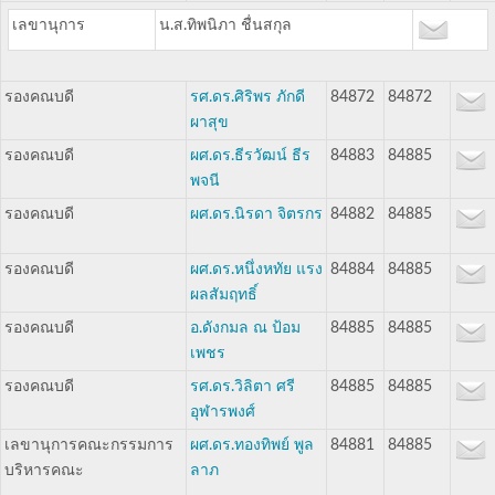
เลขานุการ
น.ส.ทิพนิภา ชื่นสกุล
รองคณบดี
รศ.ดร.ศิริพร ภักดี
84872
84872
ผาสุข
รองคณบดี
ผศ.ดร.ธีรวัฒน์ ธีร
84883
84885
พจนี
รองคณบดี
ผศ.ดร.นิรดา จิตรกร
84882
84885
รองคณบดี
ผศ.ดร.หนึ่งหทัย แรง
84884
84885
ผลสัมฤทธิ์
รองคณบดี
อ.ดังกมล ณ ป้อม
84885
84885
เพชร
รองคณบดี
รศ.ดร.วิลิตา ศรี
84885
84885
อุฬารพงศ์
เลขานุการคณะกรรมการ
ผศ.ดร.ทองทิพย์ พูล
84881
84885
บริหารคณะ
ลาภ