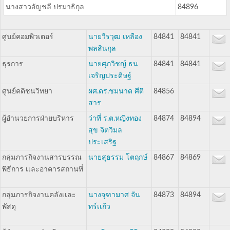
นางสาวอัญชลี ปรมาธิกุล
84896
ศูนย์คอมพิวเตอร์
นายวีรวุฒ เหลือง
84841
84841
พลสินกุล
ธุรการ
นายศุภวิชญ์ ธน
84841
84841
เจริญประดิษฐ์
ศูนย์คติชนวิทยา
ผศ.ดร.ชมนาด ศีติ
84856
สาร
ผู้อำนวยการฝ่ายบริหาร
ว่าที่ ร.ต.หญิงทอง
84874
84894
สุข จิตวิมล
ประเสริฐ
กลุ่มภารกิจงานสารบรรณ
นายสุธรรม โตฤกษ์
84867
84869
พิธีการ เเละอาคารสถานที่
กลุ่มภารกิจงานคลังเเละ
นางจุฑามาศ จัน
84873
84894
พัสดุ
ทร์เเก้ว