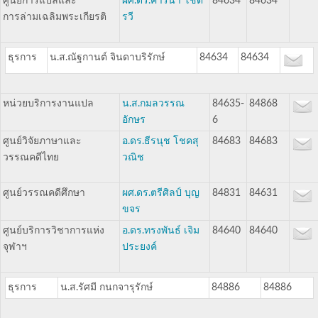
ศูนย์การแปลและ
ผศ.ดร.คารินา โชติ
84634
84634
การล่ามเฉลิมพระเกียรติ
รวี
ธุรการ
น.ส.ณัฐกานต์ จินดาบริรักษ์
84634
84634
หน่วยบริการงานแปล
น.ส.กมลวรรณ
84635-
84868
อักษร
6
ศูนย์วิจัยภาษาและ
อ.ดร.ธีรนุช โชคสุ
84683
84683
วรรณคดีไทย
วณิช
ศูนย์วรรณคดีศึกษา
ผศ.ดร.ตรีศิลป์ บุญ
84831
84631
ขจร
ศูนย์บริการวิชาการแห่ง
อ.ดร.ทรงพันธ์ เจิม
84640
84640
จุฬาฯ
ประยงค์
ธุรการ
น.ส.รัศมี กนกจารุรักษ์
84886
84886