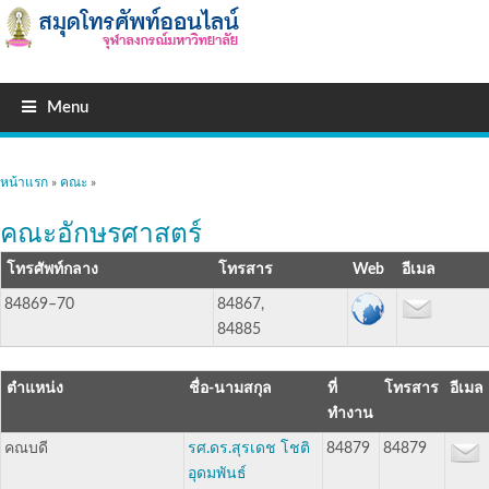
Menu
คุณอยู่ที่นี่
หน้าแรก
»
คณะ
»
คณะอักษรศาสตร์
โทรศัพท์กลาง
โทรสาร
อีเมล
84869–70
84867,
84885
ตำแหน่ง
ชื่อ-นามสกุล
ที่
โทรสาร
อีเมล
ทำงาน
คณบดี
รศ.ดร.สุรเดช โชติ
84879
84879
อุดมพันธ์