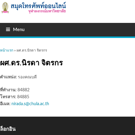
Menu
คุณอยู่ที่นี่
หน้าแรก
» ผศ.ดร.นิรดา จิตรกร
ผศ.ดร.นิรดา จิตรกร
ตำแหน่ง:
รองคณบดี
ที่ทำงาน:
84882
โทรสาร:
84885
อีเมล:
nirada.s@chula.ac.th
ล็อกอิน