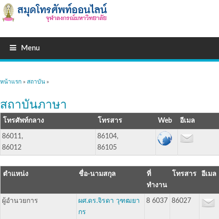
Menu
คุณอยู่ที่นี่
หน้าแรก
»
สถาบัน
»
สถาบันภาษา
โทรศัพท์กลาง
โทรสาร
อีเมล
86011,
86104,
86012
86105
ตำแหน่ง
ชื่อ-นามสกุล
ที่
โทรสาร
อีเมล
ทำงาน
ผู้อำนวยการ
ผศ.ดร.จิรดา วุฑฒยา
8 6037
86027
กร