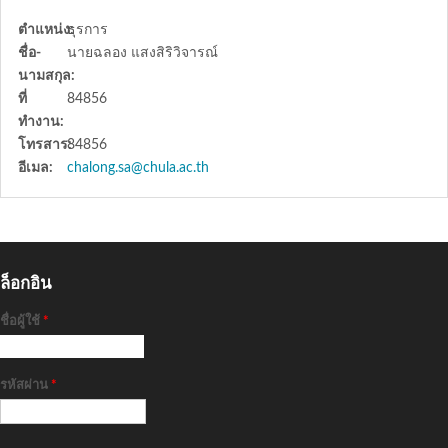
ตำแหน่ง:
ธุรการ
ชื่อ-
นายฉลอง แสงสิริวิจารณ์
นามสกุล:
ที่
84856
ทำงาน:
โทรสาร:
84856
อีเมล:
chalong.sa@chula.ac.th
ล็อกอิน
ชื่อผู้ใช้
*
รหัสผ่าน
*