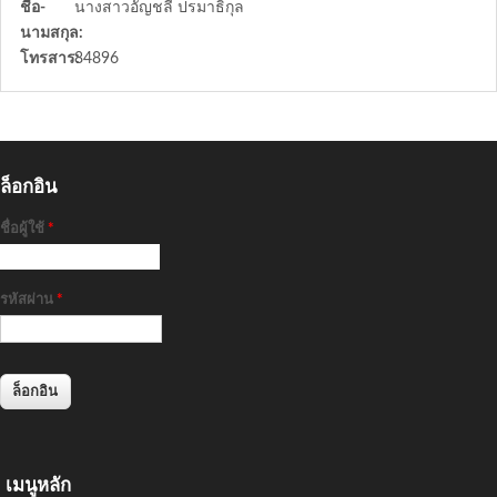
ชื่อ-
นางสาวอัญชลี ปรมาธิกุล
นามสกุล:
โทรสาร:
84896
ล็อกอิน
ชื่อผู้ใช้
*
รหัสผ่าน
*
เมนูหลัก