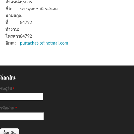
ตำแหน่ง:
ธุรการ
ชื่อ-
นางพุทธชาติ รสหอม
นามสกุล:
ที่
84792
ทำงาน:
โทรสาร:
84792
อีเมล:
puttachat-b@hotmail.com
ล็อกอิน
ชื่อผู้ใช้
*
รหัสผ่าน
*