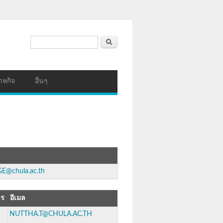
ฟอร์มค้นหา
ค้นหา
าหกิจ
อื่นๆ
GE@chula.ac.th
าร
อีเมล
NUTTHA.T@CHULA.AC.TH