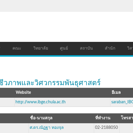
ร
คณะ
วิทยาลัย
ศูนย์
สถาบัน
สำนัก
วิส
ีชีวภาพและวิศวกรรมพันธุศาสตร์
Website
อีเมล
http://www.ibge.chula.ac.th
saraban_IB
ชื่อ-นามสกุล
ที่ทำงาน
โทรส
ศ.ดร.ณัฏฐา ทองจุล
02-2188050