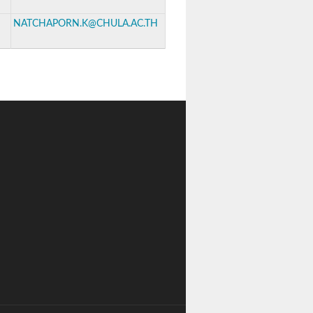
NATCHAPORN.K@CHULA.AC.TH