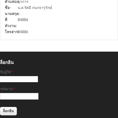
ตำแหน่ง:
ธุรการ
ชื่อ-
น.ส.รัศมี กนกจารุรักษ์
นามสกุล:
ที่
84886
ทำงาน:
โทรสาร:
84886
ล็อกอิน
ชื่อผู้ใช้
*
รหัสผ่าน
*