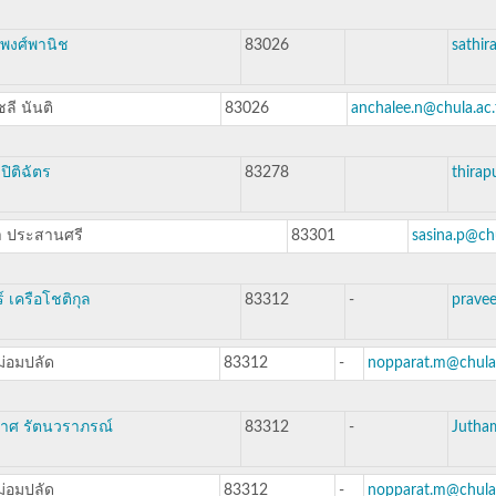
 พงศ์พานิช
83026
sathir
ลี นันติ
83026
anchalee.n@chula.ac.
 ปิติฉัตร
83278
thirap
า ประสานศรี
83301
sasina.p@chu
์ เครือโชติกุล
83312
-
pravee
ม่อมปลัด
83312
-
nopparat.m@chula.
มาศ รัตนวราภรณ์
83312
-
Jutham
ม่อมปลัด
83312
-
nopparat.m@chula.