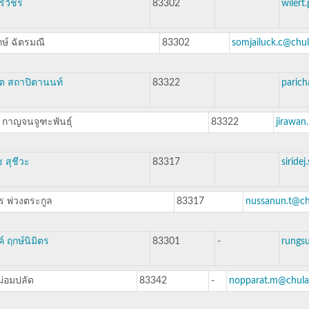
ริวัชร
83302
wilert
ษ์ ฉัตรมณี
83302
somjailuck.c@chul
ต สถาปิตานนท์
83322
parich
 กาญจนจูฑะพันธุ์
83322
jirawan
ช สุชีวะ
83317
siride
 พ่วงตระกูล
83317
nussanun.t@ch
์ ฤกษ์นิมิตร
83301
-
rungsu
ม่อมปลัด
83342
-
nopparat.m@chula.