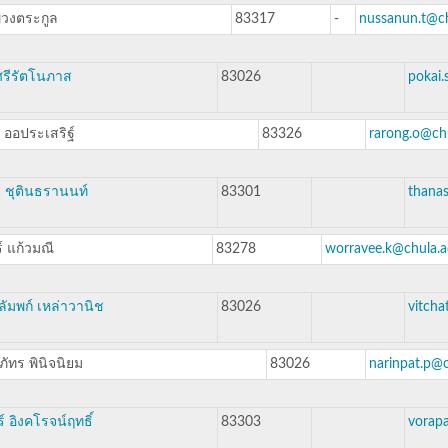
วงตระกูล
83317
-
nussanun.t@ch
รีรัตโนภาส
83026
pokai.
ง ออประเสริฐ์
83326
rarong.o@chu
 ชุตินธรานนท์
83301
thanas
์ แก้วมณี
83278
worravee.k@chula.a
ลัมพก์ เหล่าวานิช
83026
vitcha
ภัทร พินิจนิยม
83026
narinpat.p@c
์ อิงคโรจน์ฤทธิ์
83303
vorapa