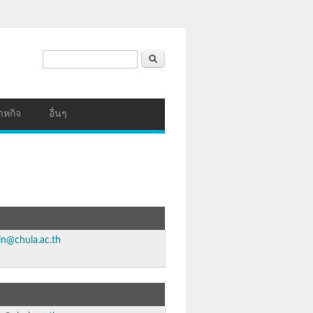
ฟอร์มค้นหา
ค้นหา
าหกิจ
อื่นๆ
in@chula.ac.th