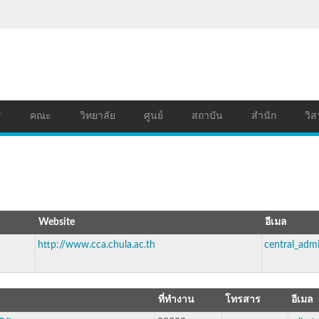
ร
คณะ
วิทยาลัย
ศูนย์
สถาบัน
สำนัก
วิส
Website
อีเมล
http://www.cca.chula.ac.th
central_adm
ที่ทำงาน
โทรสาร
อีเมล