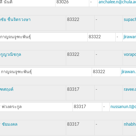
ี นันติ
83026
-
anchalee.n@chula.a
ชัย ชื่นจิตรวงษา
83322
-
supach
กาญจนจูฑะพันธุ์
83322
-
jirawa
รูญวณิชกุล
83322
-
vorapo
 กาญจนจูฑะพันธุ์
83322
jirawan
ูฑศฤงค์
83317
-
ravee.
พ่วงตระกูล
83317
-
nussanun.t@c
ร ชัยมงคล
83317
-
nhabha