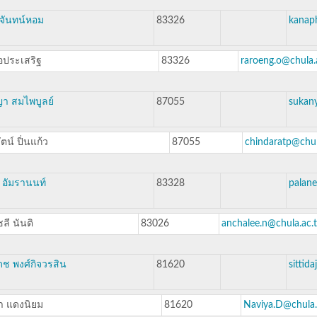
จันทน์หอม
83326
kanap
ออประเสริฐ
83326
raroeng.o@chula.
ญา สมไพบูลย์
87055
sukan
ตน์ ปิ่นแก้ว
87055
chindaratp@chul
 อัมรานนท์
83328
palane
ลี นันติ
83026
anchalee.n@chula.ac.
ดช พงศ์กิจวรสิน
81620
sittid
า แดงนิยม
81620
Naviya.D@chula.