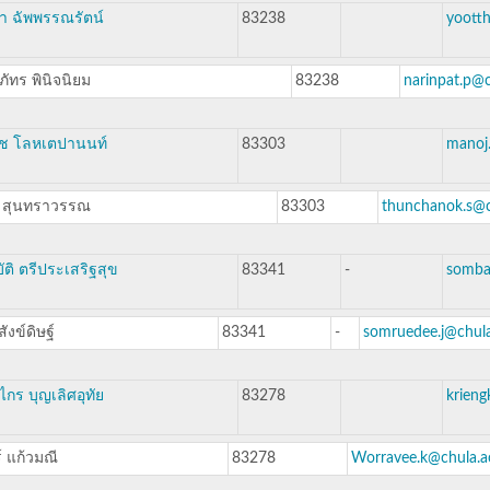
า ฉัพพรรณรัตน์
83238
yootth
ภัทร พินิจนิยม
83238
narinpat.p@c
ช โลหเตปานนท์
83303
manoj.
ก สุนทราวรรณ
83303
thunchanok.s@c
ติ ตรีประเสริฐสุข
83341
-
sombat
ังข์ดิษฐ์
83341
-
somruedee.j@chula
ไกร บุญเลิศอุทัย
83278
krieng
์ แก้วมณี
83278
Worravee.k@chula.a