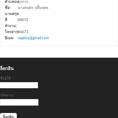
ตำแหน่ง:
ธุรการ
ชื่อ-
นางสมพร ปลื้มกุศล
นามสกุล:
ที่
84672
ทำงาน:
โทรสาร:
84673
อีเมล:
najatuy@gmail.com
ล็อกอิน
ชื่อผู้ใช้
*
รหัสผ่าน
*