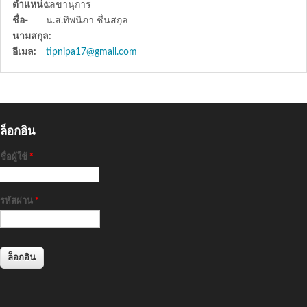
ตำแหน่ง:
เลขานุการ
ชื่อ-
น.ส.ทิพนิภา ชื่นสกุล
นามสกุล:
อีเมล:
tipnipa17@gmail.com
ล็อกอิน
ชื่อผู้ใช้
*
รหัสผ่าน
*