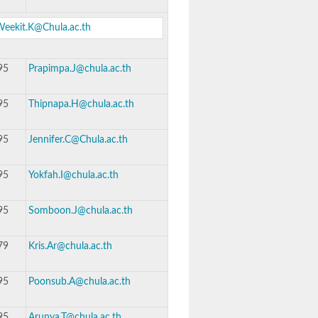
eekit.K@Chula.ac.th
95
Prapimpa.J@chula.ac.th
95
Thipnapa.H@chula.ac.th
95
Jennifer.C@Chula.ac.th
95
Yokfah.I@chula.ac.th
95
Somboon.J@chula.ac.th
79
Kris.Ar@chula.ac.th
95
Poonsub.A@chula.ac.th
95
Arunya.T@chula.ac.th