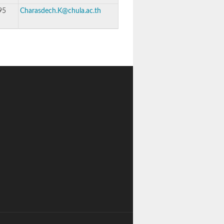
95
Charasdech.K@chula.ac.th