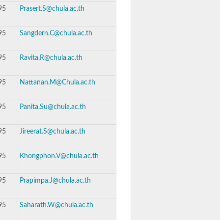
95
Prasert.S@chula.ac.th
95
Sangdern.C@chula.ac.th
95
Ravita.R@chula.ac.th
95
Nattanan.M@Chula.ac.th
95
Panita.Su@chula.ac.th
95
Jireerat.S@chula.ac.th
95
Khongphon.V@chula.ac.th
95
Prapimpa.J@chula.ac.th
95
Saharath.W@chula.ac.th