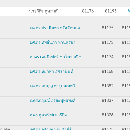
นายวีกิจ คูหะมณี
81176
81195
W
ผศ.ดร.ประพิมพา จรัลรัตนกุล
81175
811
ผศ.ดร.ทิพย์นภา หวนสุริยา
81173
811
อ. ดร.เจนนิเฟอร์ ชวโนวาณิช
81174
811
ผศ.ดร.หยกฟ้า อิศรานนท์
81168
811
ผศ.ดร.สมบุญ จารุเกษมทวี
81382
811
อ.ดร.กฤษณ์ อริยะพุทธิพงศ์
81337
811
อ.ดร.พูลทรัพย์ อารีกิจ
81326
811
ัณฑิต
รศ.ดร.อรัญญา ตุ้ยคำภีร์
81175
811