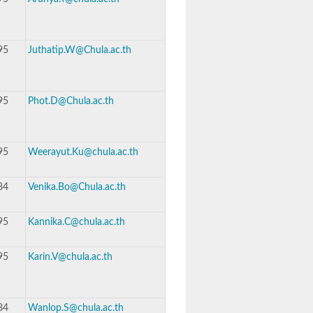
95
Juthatip.W@Chula.ac.th
95
Phot.D@Chula.ac.th
95
Weerayut.Ku@chula.ac.th
84
Venika.Bo@Chula.ac.th
95
Kannika.C@chula.ac.th
95
Karin.V@chula.ac.th
84
Wanlop.S@chula.ac.th