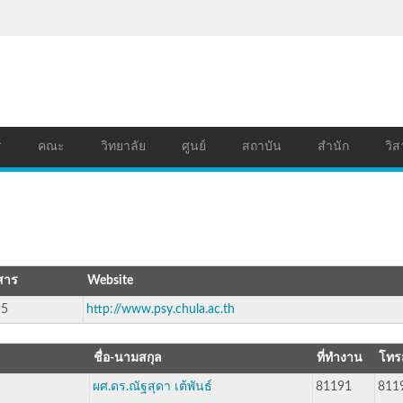
ร
คณะ
วิทยาลัย
ศูนย์
สถาบัน
สำนัก
วิส
สาร
Website
95
http://www.psy.chula.ac.th
ชื่อ-นามสกุล
ที่ทำงาน
โทร
ผศ.ดร.ณัฐสุดา เต้พันธ์
81191
811