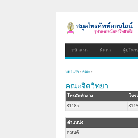
หน้าแรก
ค้นหา
ผู้บริหา
คุณอยู่ที่นี่
หน้าแรก
»
คณะ
»
คณะจิตวิทยา
โทรศัพท์กลาง
โทร
81185
811
ตำแหน่ง
คณบดี