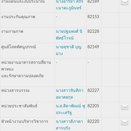
งานแผนและงบประมาณ
นางอารียา สถิร
82189
ะนาคะภูมินทร์
งานประกันคุณภาพ
-
82153
งานกายภาพ
นายปฐมพงศ์ นิ
82228
พัทธ์โรจน์
ศูนย์โสตทัศนูปกรณ์
นายสุชาติ บุญ
82149
ม่วง
หน่วยงานอาคารสถานที่ยาน
-
-
พาหนะ
และรักษาความปลอดภัย
หน่วงสารบรรณ
นางสาวจันทิภา
82227
อมาตยกุล
หน่วยประชาสัมพันธ์
น.ส.สิดาพัณณ์ ฟู
82205
ประเสริฐ
หัวหน้างานบริหารวิชาการ
นางสาวธิภาดา
82220
สารปรัง