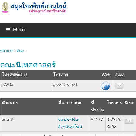
Menu
คุณอยู่ที่นี่
หน้าแรก
»
คณะ
»
คณะนิเทศศาสตร์
โทรศัพท์กลาง
โทรสาร
อีเมล
82205
0-2215-3591
ตำแหน่ง
ชื่อ-นามสกุล
ที่
โทรสาร
อีเมล
ทำงาน
คณบดี
รศ.ดร.ปรีดา
82177
0-2215-
อัครจันทโชติ
3562