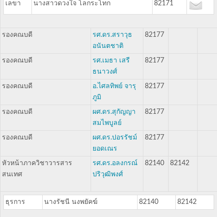
เลขา
นางสาวดวงใจ โลกระโทก
82171
รองคณบดี
รศ.ดร.สราวุธ
82177
อนันตชาติ
รองคณบดี
รศ.เมธา เสรี
82177
ธนาวงศ์
รองคณบดี
อ.ไศลทิพย์ จารุ
82177
ภูมิ
รองคณบดี
ผศ.ดร.สุกัญญา
82177
สมไพบูลย์
รองคณบดี
ผศ.ดร.ปอรรัชม์
82177
ยอดเณร
หัวหน้าภาควิชาวารสาร
รศ.ดร.อลงกรณ์
82140
82142
สนเทศ
ปริวุฒิพงศ์
ธุรการ
นางรัชนี นงพยัคฆ์
82140
82142