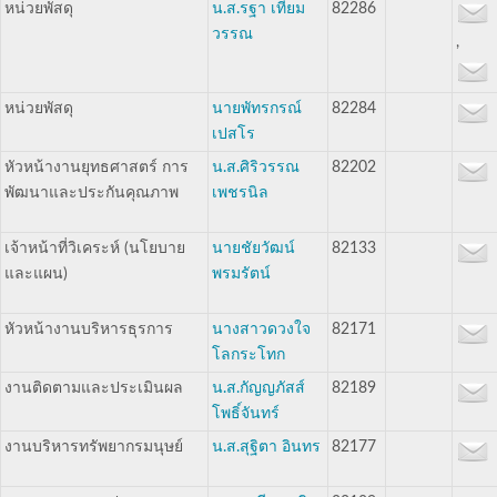
หน่วยพัสดุ
น.ส.รฐา เทียม
82286
วรรณ
,
หน่วยพัสดุ
นายพัทรกรณ์
82284
เปสโร
หัวหน้างานยุทธศาสตร์ การ
น.ส.ศิริวรรณ
82202
พัฒนาและประกันคุณภาพ
เพชรนิล
เจ้าหน้าที่วิเคระห์ (นโยบาย
นายชัยวัฒน์
82133
และแผน)
พรมรัตน์
หัวหน้างานบริหารธุรการ
นางสาวดวงใจ
82171
โลกระโทก
งานติดตามและประเมินผล
น.ส.กัญญภัสส์
82189
โพธิ์จันทร์
งานบริหารทรัพยากรมนุษย์
น.ส.สุฐิตา อินทร
82177