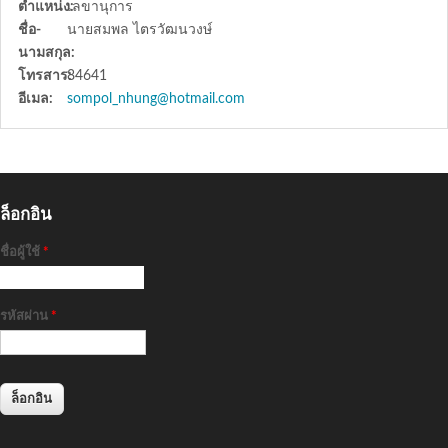
ตำแหน่ง:
เลขานุการ
ชื่อ-
นายสมพล ไตรวัฒนวงษ์
นามสกุล:
โทรสาร:
84641
อีเมล:
sompol_nhung@hotmail.com
ล็อกอิน
ชื่อผู้ใช้
*
รหัสผ่าน
*