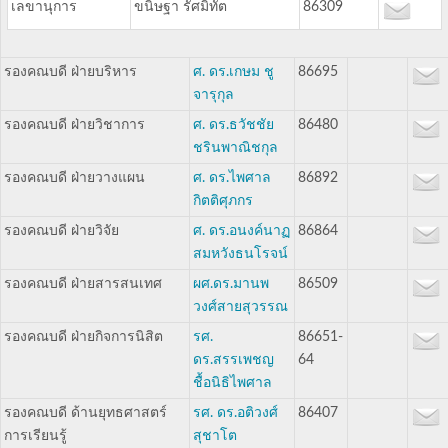
เลขานุการ
ขนิษฐา รัศมิทัต
86309
รองคณบดี ฝ่ายบริหาร
ศ. ดร.เกษม ชู
86695
จารุกุล
รองคณบดี ฝ่ายวิชาการ
ศ. ดร.ธวัชชัย
86480
ชรินพาณิชกุล
รองคณบดี ฝ่ายวางแผน
ศ. ดร.ไพศาล
86892
กิตติศุภกร
รองคณบดี ฝ่ายวิจัย
ศ. ดร.อนงค์นาฏ
86864
สมหวังธนโรจน์
รองคณบดี ฝ่ายสารสนเทศ
ผศ.ดร.มานพ
86509
วงศ์สายสุวรรณ
รองคณบดี ฝ่ายกิจการนิสิต
รศ.
86651-
ดร.สรรเพชญ
64
ชื้อนิธิไพศาล
รองคณบดี ด้านยุทธศาสตร์
รศ. ดร.อติวงศ์
86407
การเรียนรู้
สุชาโต