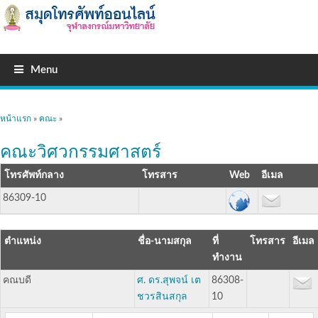
Menu
คุณอยู่ที่นี่
หน้าแรก
»
คณะ
»
คณะวิศวกรรมศาสตร์
โทรศัพท์กลาง
โทรสาร
อีเมล
86309-10
ตำแหน่ง
ชื่อ-นามสกุล
ที่
โทรสาร
อีเมล
ทำงาน
คณบดี
ศ. ดร.สุพจน์ เต
86308-
ชวรสินสกุล
10