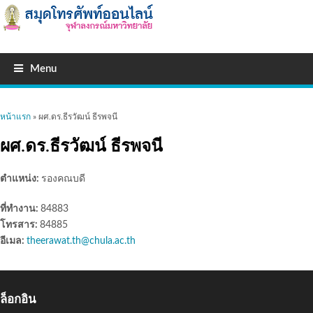
Menu
คุณอยู่ที่นี่
หน้าแรก
» ผศ.ดร.ธีรวัฒน์ ธีรพจนี
ผศ.ดร.ธีรวัฒน์ ธีรพจนี
ตำแหน่ง:
รองคณบดี
ที่ทำงาน:
84883
โทรสาร:
84885
อีเมล:
theerawat.th@chula.ac.th
ล็อกอิน