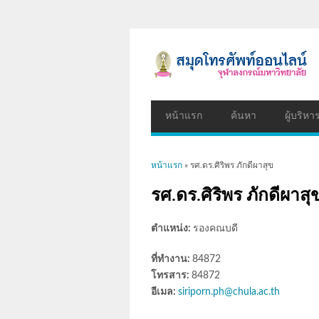
หน้าแรก
ค้นหา
ผู้บริหา
คุณอยู่ที่นี่
หน้าแรก
» รศ.ดร.ศิริพร ภักดีผาสุข
รศ.ดร.ศิริพร ภักดีผาสุ
ตำแหน่ง:
รองคณบดี
ที่ทำงาน:
84872
โทรสาร:
84872
อีเมล:
siriporn.ph@chula.ac.th