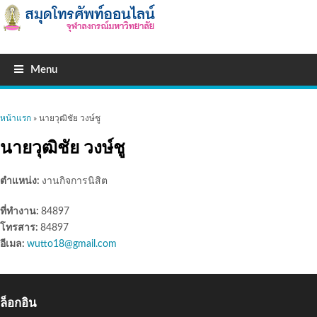
Menu
คุณอยู่ที่นี่
หน้าแรก
» นายวุฒิชัย วงษ์ชู
นายวุฒิชัย วงษ์ชู
ตำแหน่ง:
งานกิจการนิสิต
ที่ทำงาน:
84897
โทรสาร:
84897
อีเมล:
wutto18@gmail.com
ล็อกอิน