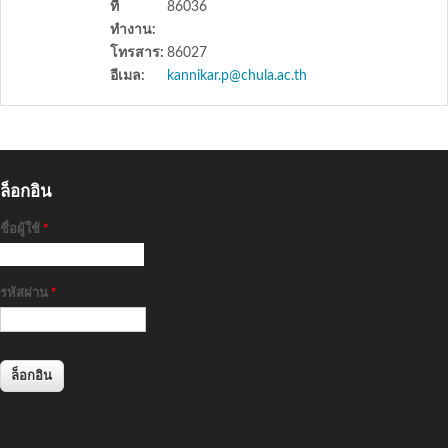
ที่
86036
ทำงาน:
โทรสาร:
86027
อีเมล:
kannikar.p@chula.ac.th
ล็อกอิน
ชื่อผู้ใช้
*
รหัสผ่าน
*