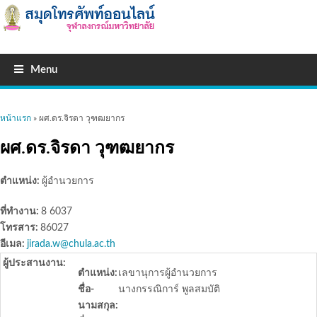
Menu
คุณอยู่ที่นี่
หน้าแรก
» ผศ.ดร.จิรดา วุฑฒยากร
ผศ.ดร.จิรดา วุฑฒยากร
ตำแหน่ง:
ผู้อำนวยการ
ที่ทำงาน:
8 6037
โทรสาร:
86027
อีเมล:
jirada.w@chula.ac.th
ผู้ประสานงาน:
ตำแหน่ง:
เลขานุการผู้อำนวยการ
ชื่อ-
นางกรรณิการ์ พูลสมบัติ
นามสกุล: