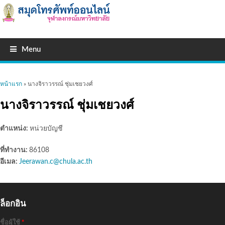
Menu
คุณอยู่ที่นี่
หน้าแรก
» นางจิราวรรณ์ ชุ่มเชยวงศ์
นางจิราวรรณ์ ชุ่มเชยวงศ์
ตำแหน่ง:
หน่วยบัญชี
ที่ทำงาน:
86108
อีเมล:
Jeerawan.c@chula.ac.th
ล็อกอิน
ชื่อผู้ใช้
*