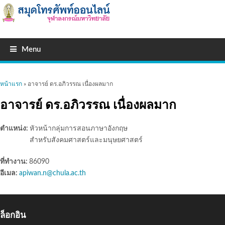
Menu
คุณอยู่ที่นี่
หน้าแรก
» อาจารย์ ดร.อภิวรรณ เนื่องผลมาก
อาจารย์ ดร.อภิวรรณ เนื่องผลมาก
ตำแหน่ง:
หัวหน้ากลุ่มการสอนภาษาอังกฤษ
สำหรับสังคมศาสตร์และมนุษยศาสตร์
ที่ทำงาน:
86090
อีเมล:
apiwan.n@chula.ac.th
ล็อกอิน