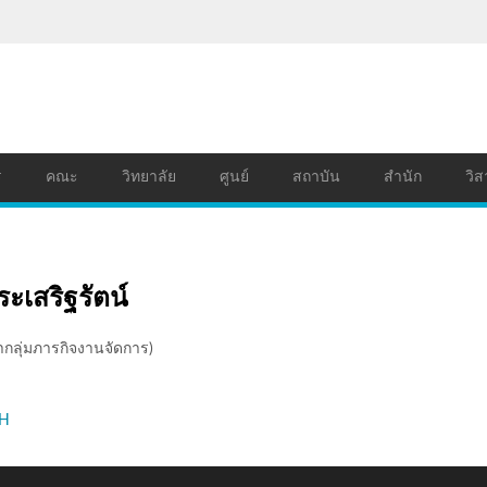
ร
คณะ
วิทยาลัย
ศูนย์
สถาบัน
สำนัก
วิส
เสริฐรัตน์
ลุ่มภารกิจงานจัดการ)
TH