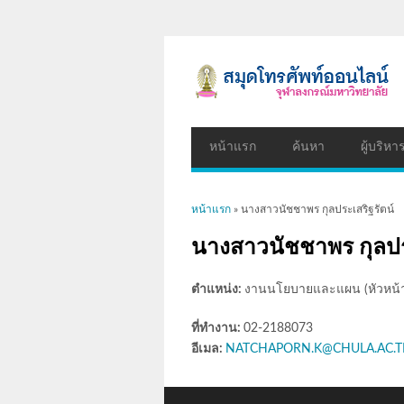
หน้าแรก
ค้นหา
ผู้บริหา
คุณอยู่ที่นี่
หน้าแรก
» นางสาวนัชชาพร กุลประเสริฐรัตน์
นางสาวนัชชาพร กุลประ
ตำแหน่ง:
งานนโยบายและแผน (หัวหน้าก
ที่ทำงาน:
02-2188073
อีเมล:
NATCHAPORN.K@CHULA.AC.