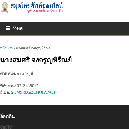
Menu
คุณอยู่ที่นี่
หน้าแรก
» นางสมศรี จงจรูญหิรัณย์
นางสมศรี จงจรูญหิรัณย์
ตำแหน่ง:
งานบัญชี
ที่ทำงาน:
02-2188071
อีเมล:
SOMSRI.G@CHULA.AC.TH
ล็อกอิน
ชื่อผู้ใช้
*