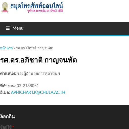
Menu
คุณอยู่ที่นี่
หน้าแรก
» รศ.ดร.อภิชาติ กาญจนทัต
รศ.ดร.อภิชาติ กาญจนทัต
ตำแหน่ง:
รองผู้อำนวยการสถาบันฯ
ที่ทำงาน:
02-2188051
อีเมล:
APHICHART.K@CHULA.AC.TH
ล็อกอิน
ชื่อผู้ใช้
*