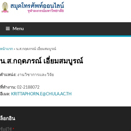
Menu
คุณอยู่ที่นี่
หน้าแรก
» น.ส.กฤตภรณ์ เอี่ยมสมบูรณ์
น.ส.กฤตภรณ์ เอี่ยมสมบูรณ์
ตำแหน่ง:
งานวิชาการและวิจัย
ที่ทำงาน:
02-2188072
อีเมล:
KRITTAPHORN.E@CHULA.AC.TH
ล็อกอิน
ชื่อผู้ใช้
*