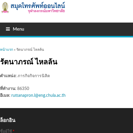
Menu
คุณอยู่ที่นี่
หน้าแรก
» รัตนาภรณ์ ไหลล้น
รัตนาภรณ์ ไหลล้น
ตำแหน่ง:
ภารกิจกิจการนิสิต
ที่ทำงาน:
86350
อีเมล:
ruttanapron.l@eng.chula.ac.th
ล็อกอิน
ชื่อผู้ใช้
*