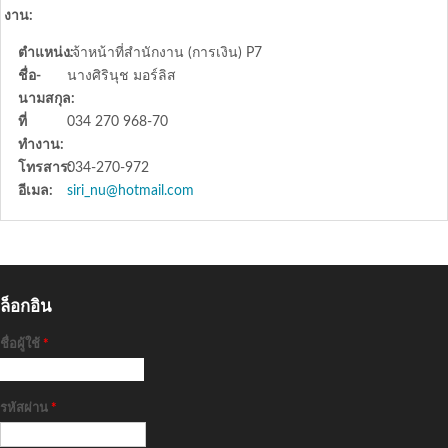
งาน:
ตำแหน่ง:
เจ้าหน้าที่สำนักงาน (การเงิน) P7
ชื่อ-
นางศิรินุช มอร์ลิส
นามสกุล:
ที่
034 270 968-70
ทำงาน:
โทรสาร:
034-270-972
อีเมล:
siri_nu@hotmail.com
ล็อกอิน
ชื่อผู้ใช้
*
รหัสผ่าน
*