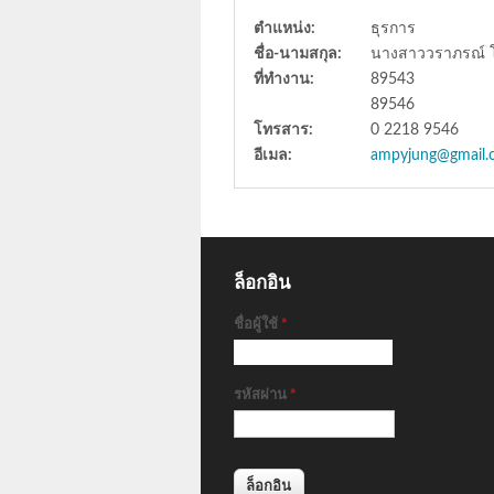
ตำแหน่ง:
ธุรการ
ชื่อ-นามสกุล:
นางสาววราภรณ์ โช
ที่ทำงาน:
89543
89546
โทรสาร:
0 2218 9546
อีเมล:
ampyjung@gmail.
ล็อกอิน
ชื่อผู้ใช้
*
รหัสผ่าน
*