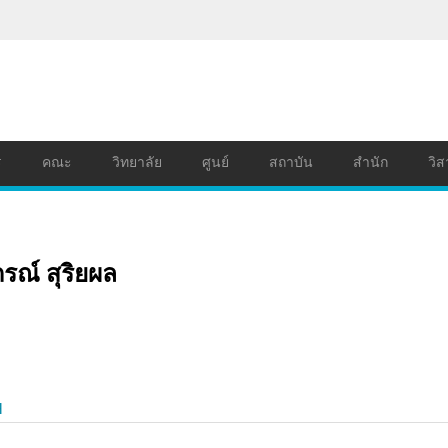
ร
คณะ
วิทยาลัย
ศูนย์
สถาบัน
สำนัก
วิส
ณ์ สุริยผล
H