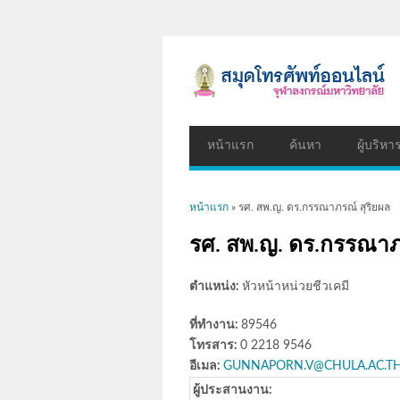
หน้าแรก
ค้นหา
ผู้บริหา
คุณอยู่ที่นี่
หน้าแรก
» รศ. สพ.ญ. ดร.กรรณาภรณ์ สุริยผล
รศ. สพ.ญ. ดร.กรรณาภร
ตำแหน่ง:
หัวหน้าหน่วยชีวเคมี
ที่ทำงาน:
89546
โทรสาร:
0 2218 9546
อีเมล:
GUNNAPORN.V@CHULA.AC.T
ผู้ประสานงาน: