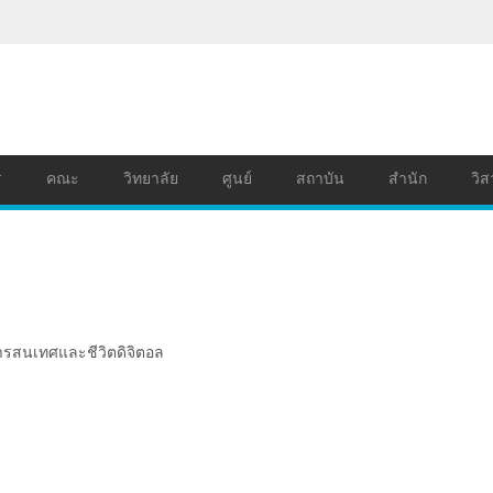
ร
คณะ
วิทยาลัย
ศูนย์
สถาบัน
สำนัก
วิส
ารสนเทศและชีวิตดิจิตอล