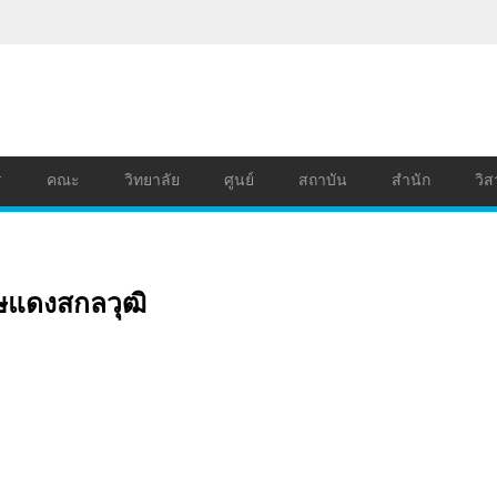
ร
คณะ
วิทยาลัย
ศูนย์
สถาบัน
สำนัก
วิส
กษแดงสกลวุฒิ