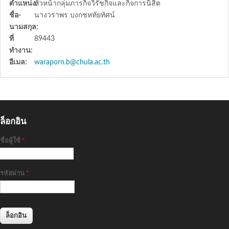
ตำแหน่ง:
หัวหน้ากลุ่มภารกิจวิรัชกิจและกิจการนิสิต
ชื่อ-
นางวราพร บงกชหทัยทัศน์
นามสกุล:
ที่
89443
ทำงาน:
อีเมล:
waraporn.b@chula.ac.th
ล็อกอิน
ชื่อผู้ใช้
*
รหัสผ่าน
*