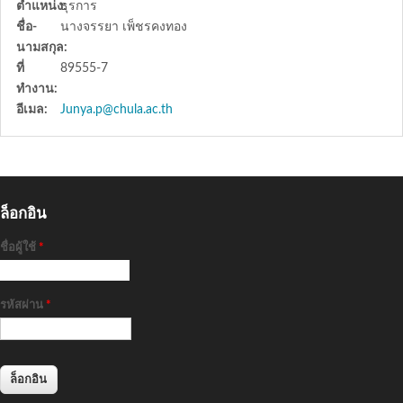
ตำแหน่ง:
ธุรการ
ชื่อ-
นางจรรยา เพ็ชรคงทอง
นามสกุล:
ที่
89555-7
ทำงาน:
อีเมล:
Junya.p@chula.ac.th
ล็อกอิน
ชื่อผู้ใช้
*
รหัสผ่าน
*