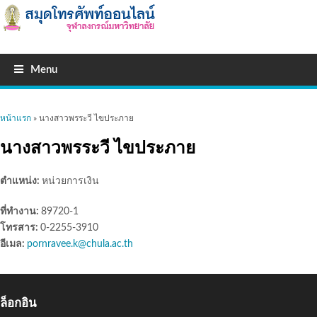
Menu
คุณอยู่ที่นี่
หน้าแรก
» นางสาวพรระวี ไขประภาย
นางสาวพรระวี ไขประภาย
ตำแหน่ง:
หน่วยการเงิน
ที่ทำงาน:
89720-1
โทรสาร:
0-2255-3910
อีเมล:
pornravee.k@chula.ac.th
ล็อกอิน