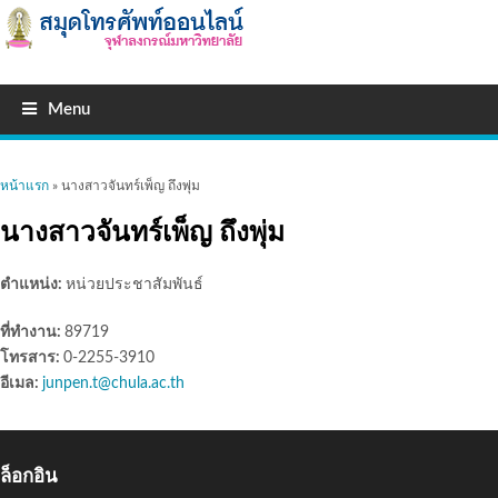
Menu
คุณอยู่ที่นี่
หน้าแรก
» นางสาวจันทร์เพ็ญ ถึงพุ่ม
นางสาวจันทร์เพ็ญ ถึงพุ่ม
ตำแหน่ง:
หน่วยประชาสัมพันธ์
ที่ทำงาน:
89719
โทรสาร:
0-2255-3910
อีเมล:
junpen.t@chula.ac.th
ล็อกอิน