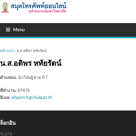
Menu
คุณอยู่ที่นี่
หน้าแรก
» น.ส.อติพร หทัยรัตน์
น.ส.อติพร หทัยรัตน์
ตำแหน่ง:
นักวิจัยผู้ช่วย P.7
ที่ทำงาน:
87476
อีเมล:
atiporn.h@chula.ac.th
ล็อกอิน
ชื่อผู้ใช้
*