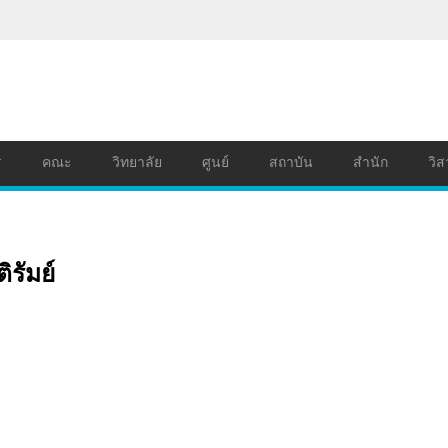
ร
คณะ
วิทยาลัย
ศูนย์
สถาบัน
สำนัก
วิส
รัมย์