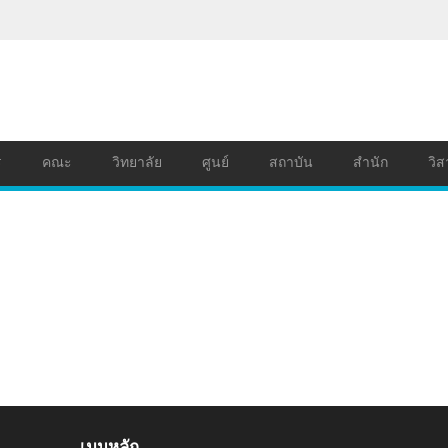
ร
คณะ
วิทยาลัย
ศูนย์
สถาบัน
สำนัก
วิส
เมนูหลัก