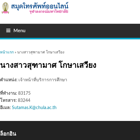
Menu
คุณอยู่ที่นี่
หน้าแรก
» นางสาวสุฑามาศ โกษาเสวียง
นางสาวสุฑามาศ โกษาเสวียง
ตำแหน่ง:
เจ้าหน้าที่บริการการศึกษา
ที่ทำงาน:
83175
โทรสาร:
83244
อีเมล:
Sutamas.K@chula.ac.th
ล็อกอิน