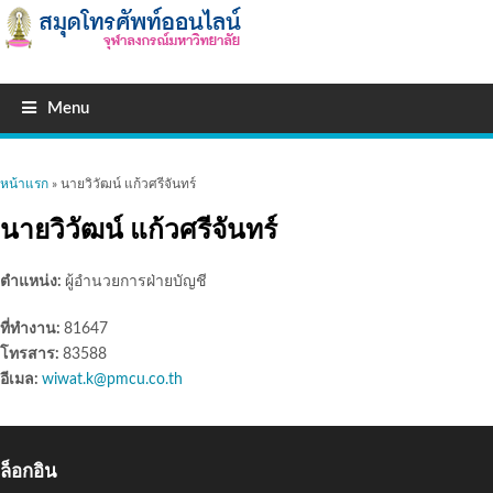
Menu
คุณอยู่ที่นี่
หน้าแรก
» นายวิวัฒน์ แก้วศรีจันทร์
นายวิวัฒน์ แก้วศรีจันทร์
ตำแหน่ง:
ผู้อำนวยการฝ่ายบัญชี
ที่ทำงาน:
81647
โทรสาร:
83588
อีเมล:
wiwat.k@pmcu.co.th
ล็อกอิน