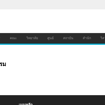
ร
คณะ
วิทยาลัย
ศูนย์
สถาบัน
สำนัก
วิส
รรม
เมนูหลัก