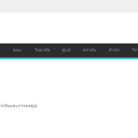
ร
คณะ
วิทยาลัย
ศูนย์
สถาบัน
สำนัก
วิส
ารเงินและการลงทุน)