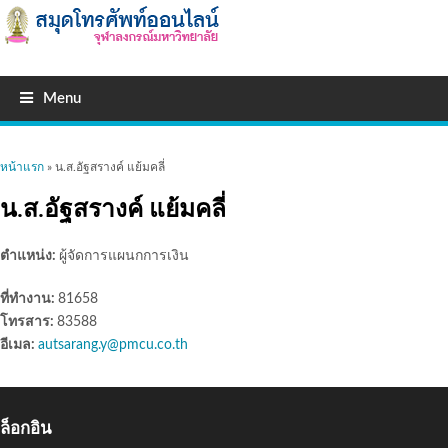
Menu
คุณอยู่ที่นี่
หน้าแรก
» น.ส.อัฐสรางค์ แย้มคลี่
น.ส.อัฐสรางค์ แย้มคลี่
ตำแหน่ง:
ผู้จัดการแผนกการเงิน
ที่ทำงาน:
81658
โทรสาร:
83588
อีเมล:
autsarang.y@pmcu.co.th
ล็อกอิน