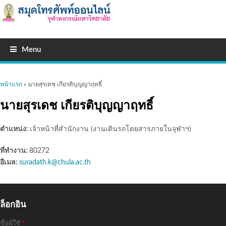
Menu
คุณอยู่ที่นี่
หน้าแรก
» นายสุรเดช เกียรติบุญญาฤทธิ์
นายสุรเดช เกียรติบุญญาฤทธิ์
ตำแหน่ง:
เจ้าหน้าที่สำนักงาน (งานเดินรถโดยสารภายในจุฬาฯ)
ที่ทำงาน:
80272
อีเมล:
suradath.k@chula.ac.th
ล็อกอิน
ชื่อผู้ใช้
*