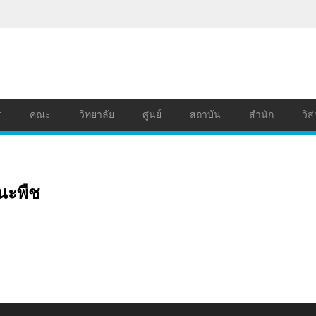
ร
คณะ
วิทยาลัย
ศูนย์
สถาบัน
สำนัก
วิส
ชนะพืช