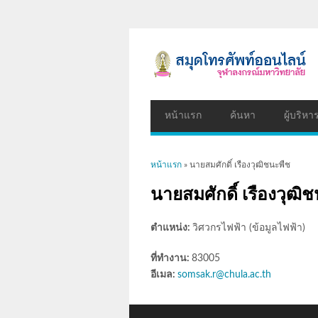
หน้าแรก
ค้นหา
ผู้บริหา
คุณอยู่ที่นี่
หน้าแรก
» นายสมศักดิ์ เรืองวุฒิชนะพืช
นายสมศักดิ์ เรืองวุฒิ
ตำแหน่ง:
วิศวกรไฟฟ้า (ข้อมูลไฟฟ้า)
ที่ทำงาน:
83005
อีเมล:
somsak.r@chula.ac.th