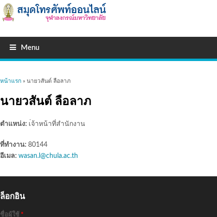
Menu
คุณอยู่ที่นี่
หน้าแรก
» นายวสันต์ ลือลาภ
นายวสันต์ ลือลาภ
ตำแหน่ง:
เ่จ้าหน้าที่สำนักงาน
ที่ทำงาน:
80144
อีเมล:
wasan.l@chula.ac.th
ล็อกอิน
ชื่อผู้ใช้
*