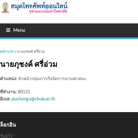
Menu
คุณอยู่ที่นี่
หน้าแรก
» นายภุชงค์ ศรี่อ่วม
นายภุชงค์ ศรี่อ่วม
ตำแหน่ง:
หัวหน้ากลุ่มภารกิจจัดการยานพาหนะ
ที่ทำงาน:
80131
อีเมล:
puchong.s@chula.ac.th
ล็อกอิน
ชื่อผู้ใช้
*