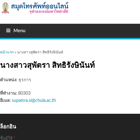
Menu
คุณอยู่ที่นี่
หน้าแรก
» นางสาวสุพัตรา สิทธิรังษินันท์
นางสาวสุพัตรา สิทธิรังษินันท์
ตำแหน่ง:
ธุรการ
ที่ทำงาน:
80303
อีเมล:
supattra.si@chula.ac.th
ล็อกอิน
ชื่อผู้ใช้
*