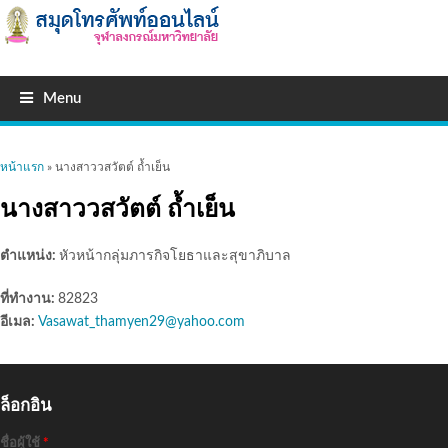
Menu
คุณอยู่ที่นี่
หน้าแรก
» นางสาววสวัตต์ ถ้ำเย็น
นางสาววสวัตต์ ถ้ำเย็น
ตำแหน่ง:
หัวหน้ากลุ่มภารกิจโยธาและสุขาภิบาล
ที่ทำงาน:
82823
อีเมล:
Vasawat_thamyen29@yahoo.com
ล็อกอิน
ชื่อผู้ใช้
*