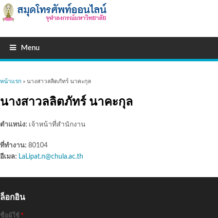
Menu
คุณอยู่ที่นี่
หน้าแรก
» นางสาวลลิตภัทร์ นาคะกุล
นางสาวลลิตภัทร์ นาคะกุล
ตำแหน่ง:
เจ้าหน้าที่สำนักงาน
ที่ทำงาน:
80104
อีเมล:
LaLipat.n@chula.ac.th
ล็อกอิน
ชื่อผู้ใช้
*