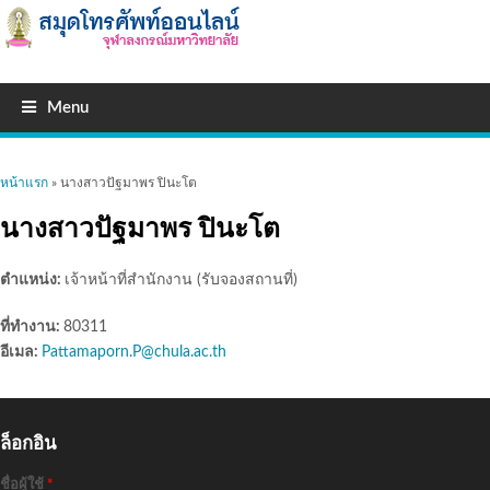
Menu
คุณอยู่ที่นี่
หน้าแรก
» นางสาวปัฐมาพร ปินะโต
นางสาวปัฐมาพร ปินะโต
ตำแหน่ง:
เจ้าหน้าที่สำนักงาน (รับจองสถานที่)
ที่ทำงาน:
80311
อีเมล:
Pattamaporn.P@chula.ac.th
ล็อกอิน
ชื่อผู้ใช้
*